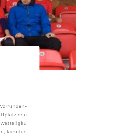
 Vorrunden-
tplatzierte
Westallgäu
nn, konnten