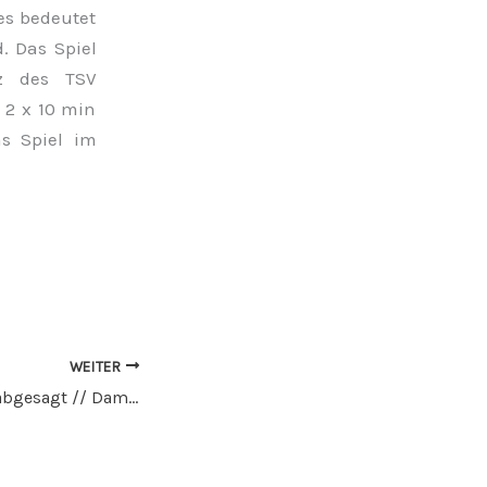
es bedeutet
d. Das Spiel
tz des TSV
 2 x 10 min
as Spiel im
WEITER
Spiele der Herren abgesagt // Damen weichen auf den Kunstrasen aus