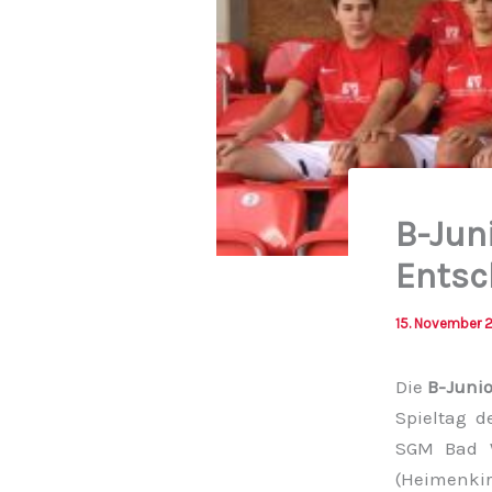
B-Jun
Entsc
15. November 
Die
B-Juni
Spieltag d
SGM Bad W
(Heimenkir