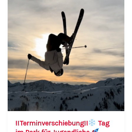
März:
Hatha-
Yoga
!!Terminverschiebung!!
Tag