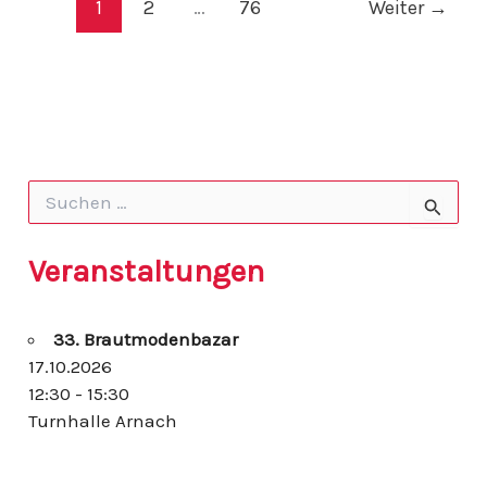
e.V.
1
2
…
76
Weiter
→
am
24.
Februar
2026
S
u
c
h
Veranstaltungen
e
n
n
33. Brautmodenbazar
a
c
17.10.2026
h
12:30 - 15:30
:
Turnhalle Arnach