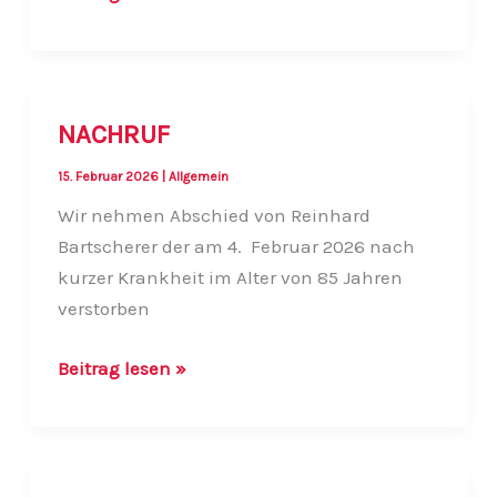
Mitgliederversammlung
2026
des
SV
NACHRUF
Arnach
15. Februar 2026
|
Allgemein
Wir nehmen Abschied von Reinhard
Bartscherer der am 4. Februar 2026 nach
kurzer Krankheit im Alter von 85 Jahren
verstorben
NACHRUF
Beitrag lesen »