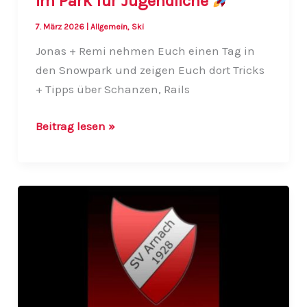
im Park für Jugendliche
7. März 2026
|
Allgemein
,
Ski
Jonas + Remi nehmen Euch einen Tag in
den Snowpark und zeigen Euch dort Tricks
+ Tipps über Schanzen, Rails
!!Terminverschiebung!!
Beitrag lesen »
Tag
im
Park
für
Jugendliche