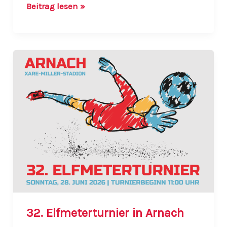
Beachvolleyball-
Beitrag lesen »
Turnier
am
05.07.2026
32. Elfmeterturnier in Arnach