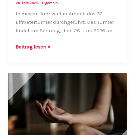
24. April 2026
|
Allgemein
In diesem Jahr wird in Arnach das 32.
Elfmeterturnier durchgeführt. Das Turnier
findet am Sonntag, dem 28. Juni 2026 ab
32.
Beitrag lesen »
Elfmeterturnier
in
Arnach