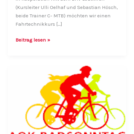
(Kursleiter Ulli Oelhaf und Sebastian Hösch,
beide Trainer C- MTB) möchten wir einen
Fahrtechnikkurs […]
MTB
Beitrag lesen »
Technikkurs
(Kooperation
mit
DAV
Leutkirch)