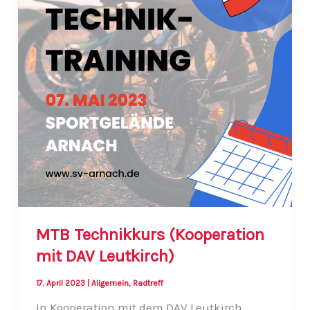
MTB Technikkurs (Kooperation
mit DAV Leutkirch)
17. April 2023
|
Allgemein
,
Radtreff
In Kooperation mit dem DAV Leutkirch