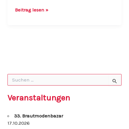
Einladung
Beitrag lesen »
zum
AOK
Radsonntag
am
21.06.2015
S
u
c
h
Veranstaltungen
e
n
n
33. Brautmodenbazar
a
c
17.10.2026
h