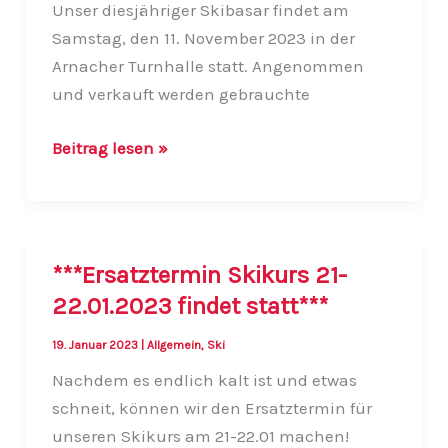
Unser diesjähriger Skibasar findet am
Samstag, den 11. November 2023 in der
Arnacher Turnhalle statt. Angenommen
und verkauft werden gebrauchte
Skibasar
Beitrag lesen »
am
Samstag,
den
11.
***Ersatztermin Skikurs 21-
November
22.01.2023 findet statt***
2023
19. Januar 2023
|
Allgemein
,
Ski
Nachdem es endlich kalt ist und etwas
schneit, können wir den Ersatztermin für
unseren Skikurs am 21-22.01 machen!