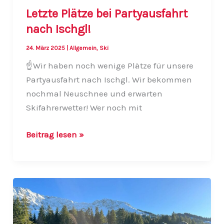
Letzte Plätze bei Partyausfahrt
nach Ischgl!
24. März 2025
|
Allgemein
,
Ski
☝️Wir haben noch wenige Plätze für unsere
Partyausfahrt nach Ischgl. Wir bekommen
nochmal Neuschnee und erwarten
Skifahrerwetter! Wer noch mit
Letzte
Beitrag lesen »
Plätze
bei
Partyausfahrt
nach
Ischgl!