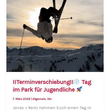
!!Terminverschiebung!!
Tag
im Park für Jugendliche
7. März 2026
|
Allgemein
,
Ski
Jonas + Remi nehmen Euch einen Tag in