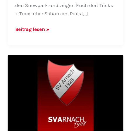
den Snowpark und zeigen Euch dort Tricks
+ Tipps über Schanzen, Rails […]
!!Terminverschiebung!!
Beitrag lesen »
Tag
im
Park
für
Jugendliche