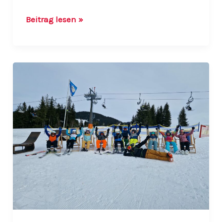
Unsere
Beitrag lesen »
Skikurse
sind
ausgebucht!