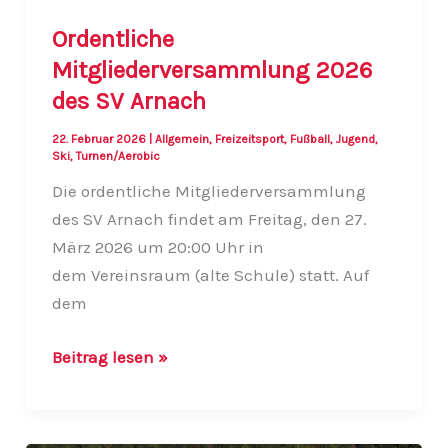
Ordentliche
Mitgliederversammlung 2026
des SV Arnach
22. Februar 2026
|
Allgemein
,
Freizeitsport
,
Fußball
,
Jugend
,
Ski
,
Turnen/Aerobic
Die ordentliche Mitgliederversammlung
des SV Arnach findet am Freitag, den 27.
März 2026 um 20:00 Uhr in
dem Vereinsraum (alte Schule) statt. Auf
dem
Ordentliche
Beitrag lesen »
Mitgliederversammlung
2026
des