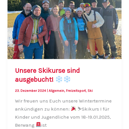
Unsere Skikurse sind
ausgebucht!
23. Dezember 2024
|
Allgemein
,
Freizeitsport
,
Ski
Wir freuen uns Euch unsere Wintertermine
ankündigen zu können:
⛷
Skikurs I für
Kinder und Jugendliche vom 18-19.01.2025,
Berwang
ist