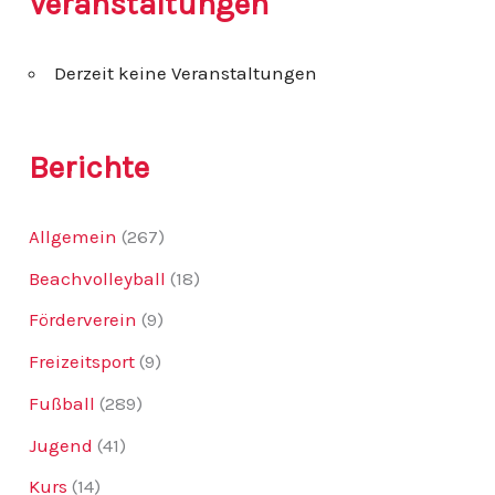
Veranstaltungen
e
n
n
Derzeit keine Veranstaltungen
a
c
h
:
Berichte
Allgemein
(267)
Beachvolleyball
(18)
Förderverein
(9)
Freizeitsport
(9)
Fußball
(289)
Jugend
(41)
Kurs
(14)