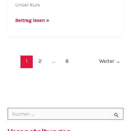
Unser Kurs
***Ersatztermin
Beitrag lesen »
Skikurs
21-
22.01.2023
findet
statt***
1
2
…
8
Weiter
→
S
u
c
h