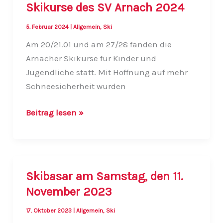
Skikurse des SV Arnach 2024
5. Februar 2024
|
Allgemein
,
Ski
Am 20/21.01 und am 27/28 fanden die
Arnacher Skikurse für Kinder und
Jugendliche statt. Mit Hoffnung auf mehr
Schneesicherheit wurden
Skikurse
Beitrag lesen »
des
SV
Arnach
2024
Skibasar am Samstag, den 11.
November 2023
17. Oktober 2023
|
Allgemein
,
Ski