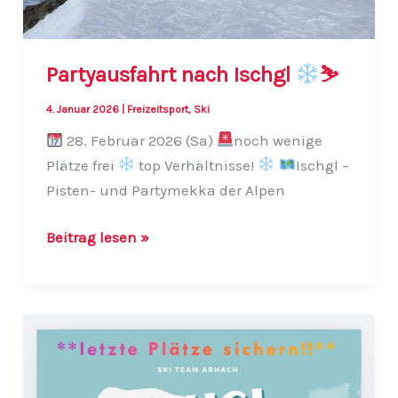
Partyausfahrt nach Ischgl
⛷
4. Januar 2026
|
Freizeitsport
,
Ski
28. Februar 2026 (Sa)
noch wenige
Plätze frei
top Verhältnisse!
Ischgl –
Pisten- und Partymekka der Alpen
Partyausfahrt
Beitrag lesen »
nach
Ischgl
⛷