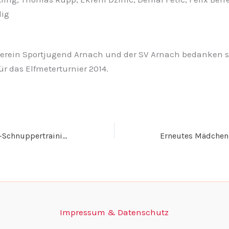
ig
verein Sportjugend Arnach und der SV Arnach bedanken s
ür das Elfmeterturnier 2014.
Mädchen Fußball-Schnuppertraining beim SV Arnach
Impressum & Datenschutz