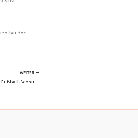
ich bei den
WEITER
Erneutes Mädchen Fußball-Schnuppertraining beim SV Arnach