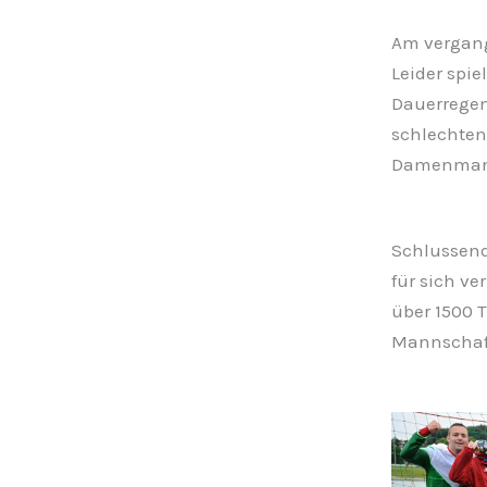
Am vergang
Leider spi
Dauerregen 
schlechten
Damenmanns
Schlussend
für sich v
über 1500 
Mannschaft