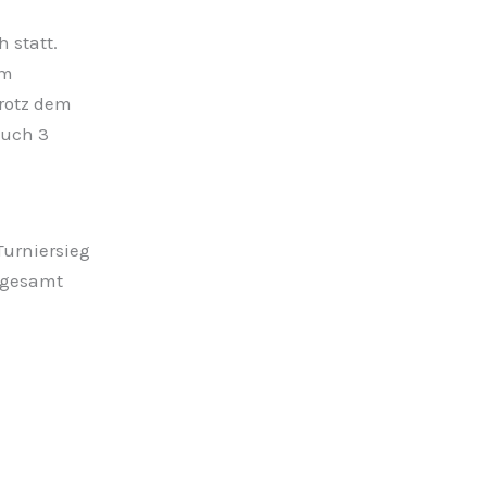
 statt.
im
trotz dem
auch 3
urniersieg
sgesamt