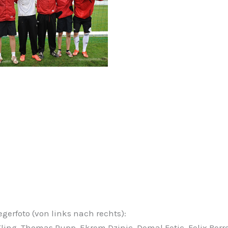
gerfoto (von links nach rechts):
ling, Thomas Rupp, Ekrem Dzinic, Demal Fetic, Felix Berr