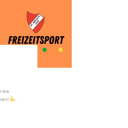
 die
mmen!