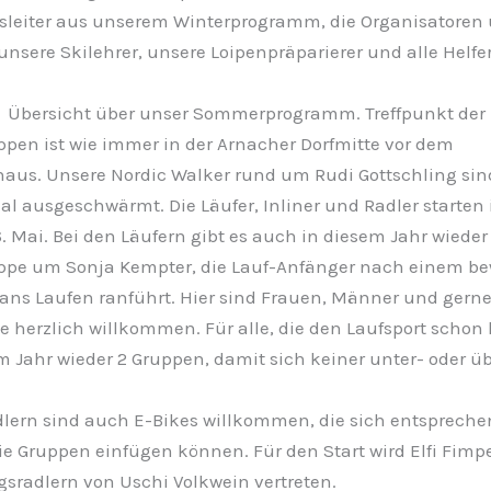
sleiter aus unserem Winterprogramm, die Organisatoren 
unsere Skilehrer, unsere Loipenpräparierer und alle Helfe
 Übersicht über unser Sommerprogramm. Treffpunkt der
ppen ist wie immer in der Arnacher Dorfmitte vor dem
aus. Unsere Nordic Walker rund um Rudi Gottschling sin
al ausgeschwärmt. Die Läufer, Inliner und Radler starten 
 Mai. Bei den Läufern gibt es auch in diesem Jahr wieder
pe um Sonja Kempter, die Lauf-Anfänger nach einem b
ns Laufen ranführt. Hier sind Frauen, Männer und gern
 herzlich willkommen. Für alle, die den Laufsport schon l
m Jahr wieder 2 Gruppen, damit sich keiner unter- oder üb
dlern sind auch E-Bikes willkommen, die sich entsprech
e Gruppen einfügen können. Für den Start wird Elfi Fimpe
sradlern von Uschi Volkwein vertreten.