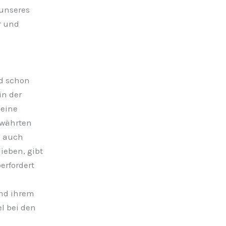
unseres
r und
d schon
in der
 eine
ewährten
e auch
ieben, gibt
erfordert
end ihrem
l bei den