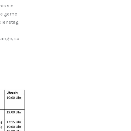
is sie
ie gerne
 Dienstag
gänge, so