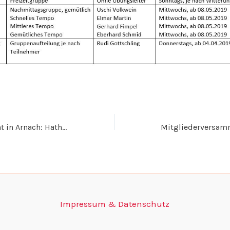
Gesundheits-Event in Arnach: HathaYoga & Brainkinetik 27.4.19
Impressum & Datenschutz