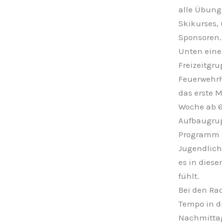
alle Übung
Skikurses, 
Sponsoren.
Unten eine
Freizeitgru
Feuerwehrh
das erste M
Woche ab 6.
Aufbaugrup
Programm a
Jugendliche
es in diese
fühlt.
Bei den Ra
Tempo in di
Nachmittag