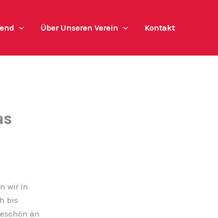
end
Über Unseren Verein
Kontakt
as
n wir in
h bis
nkeschön an