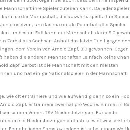
ssante beim Sportkegeln sei auch, dass beim Heimspiel di
 Mannschaft ihre Spieler zuteilen kann. Da jeder Spieler
 kann so die Mannschaft, die auswärts spielt, ihre Spieler
vsten einsetzen, um das maximale Potential aller Spieler
len. Im besten Fall kann die Mannschaft dann 8:0 gewin
ein Zerbst aus Sachsen-Anhalt das letzte Duell gegen de
zingen, dem Verein von Arnold Zapf, 8:0 gewonnen. Gegen 
 haben die anderen Mannschaften „einfach keine Chan
nold Zapf. Zerbst ist die Mannschaft mit den meisten
nnen und hat einige Nationalspieler in der Mannschaft.
ge, wie oft er trainiere und wie aufwändig denn so ein Hobb
Arnold Zapf, er trainiere zweimal pro Woche. Einmal in 
 bei seinem Verein, TSV Niederstotzingen. Für beide
nheiten sei Niederstotzingen einfach zu weit weg, erklärt
ter. Beinahe jeden Samstag jedoch ist er bei einem Wett