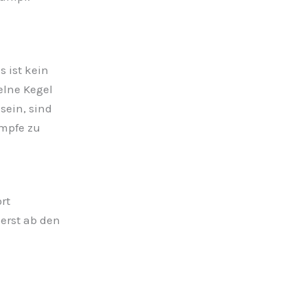
 ist kein
elne Kegel
sein, sind
ämpfe zu
rt
 erst ab den