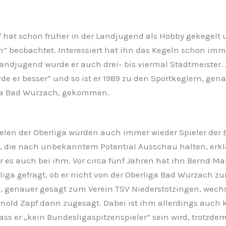
f hat schon früher in der Landjugend als Hobby gekegelt 
n“ beobachtet. Interessiert hat ihn das Kegeln schon imm
Landjugend wurde er auch drei- bis viermal Stadtmeister.
de er besser“ und so ist er 1989 zu den Sportkeglern, gen
ga Bad Wurzach, gekommen.
ielen der Oberliga würden auch immer wieder Spieler der
 die nach unbekanntem Potential Ausschau halten, erklä
r es auch bei ihm. Vor circa fünf Jahren hat ihn Bernd Ma
iga gefragt, ob er nicht von der Oberliga Bad Wurzach zu
, genauer gesagt zum Verein TSV Niederstotzingen, wechs
nold Zapf dann zugesagt. Dabei ist ihm allerdings auch k
ss er „kein Bundesligaspitzenspieler“ sein wird, trotzdem 