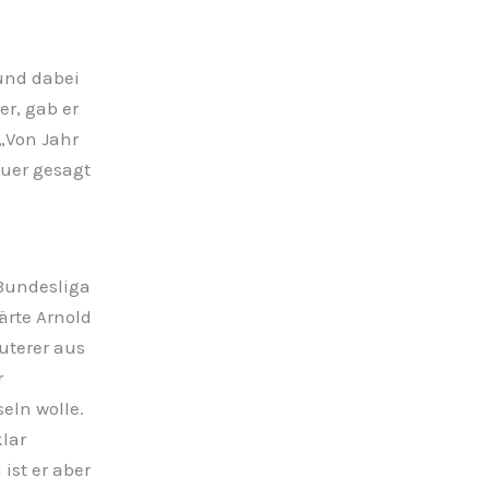
und dabei
er, gab er
 „Von Jahr
auer gesagt
 Bundesliga
rte Arnold
uterer aus
r
eln wolle.
lar
ist er aber