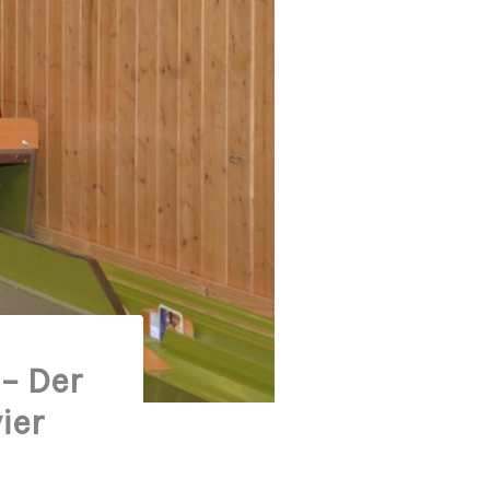
– Der
ier