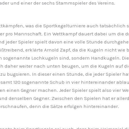
ader und einer der sechs Stammspieler des Vereins.
tkämpfen, was die Sportkegelturniere auch tatsächlich si
ler pro Mannschaft. Ein Wettkampf dauert dabei um die d
 jeder Spieler spielt davon eine volle Stunde durchgehen
ßtreibend, erklärte Arnold Zapf, da die Kugeln nicht wie 
n sogenannte Lochkugeln sind, sondern Handkugeln. Die
h daher weiter nach unten beugen, um die Kugeln auf di
u bugsieren. In dieser einen Stunde, die jeder Spieler h
gesamt 120 sogenannte Schub in vier hintereinander abla
en einen Gegner machen. Jeder Spieler spielt also vier W
und denselben Gegner. Zwischen den Spielen hat er alle
erschnaufen, denn die Sätze erfolgen hintereinander.