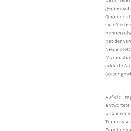
Das Intere
gegnerische
Gegner hat,
sie effekti
herauszuho
hat der Ver
Niederstot
Mannschaft
erklärte Ar
Saisongewi
Auf die Fra
antwortete 
und einmal
Trainingsei
Familienva