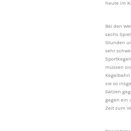
heute im K
Bei den Wet
sechs Spie
Stunden und
sehr schwei
Sportkegel
müssen sic
Kegelbahn z
sie so ins
Sätzen geg
gegen ein 
Zeit zum V