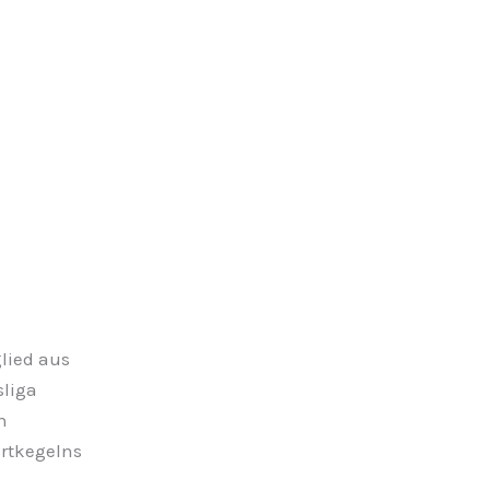
glied aus
sliga
n
rtkegelns