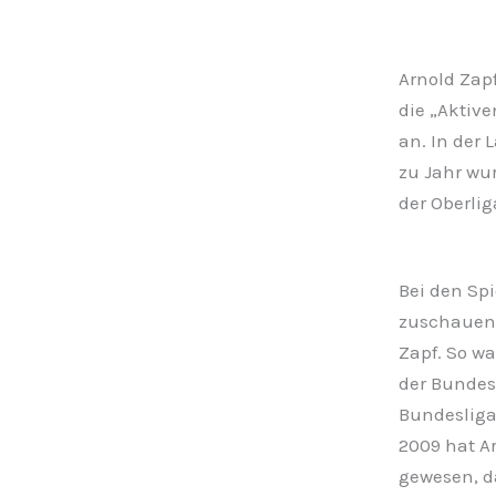
Arnold Zap
die „Aktive
an. In der 
zu Jahr wur
der Oberli
Bei den Sp
zuschauen,
Zapf. So wa
der Bundesl
Bundesliga
2009 hat Ar
gewesen, da