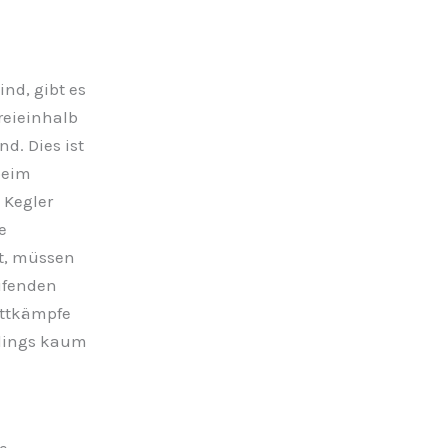
nd, gibt es
reieinhalb
d. Dies ist
beim
 Kegler
e
at, müssen
ufenden
ettkämpfe
rdings kaum