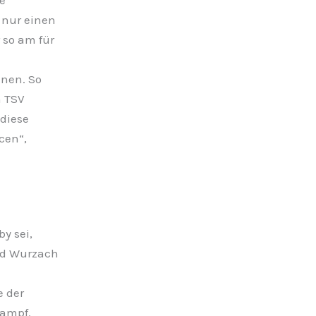
e
 nur einen
 so am für
nen. So
n TSV
diese
cen“,
y sei,
Bad Wurzach
e der
kampf.