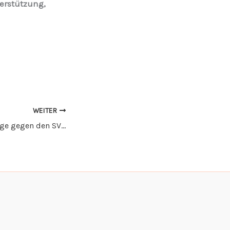
erstützung,
WEITER
Heimspielniederlage gegen den SV Edelweiß Waltershofen