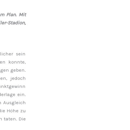
m Plan. Mit
er-Stadion,
icher sein
en konnte,
agen geben.
ßen, jedoch
Punktgewinn
erlage ein.
n Ausgleich
die Höhe zu
h taten. Die