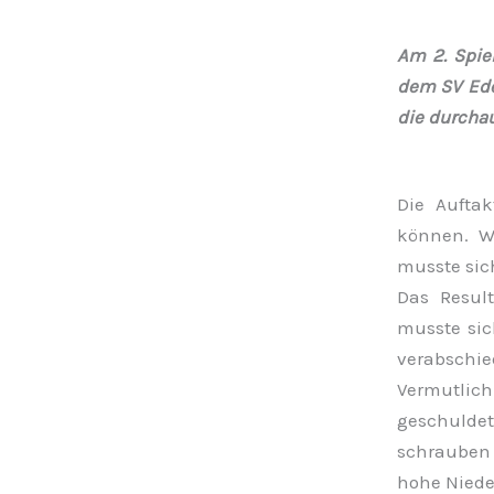
Am 2. Spie
dem SV Ede
die durchau
Die Aufta
können. W
musste sic
Das Result
musste sic
verabschie
Vermutlich
geschuldet
schrauben –
hohe Niede