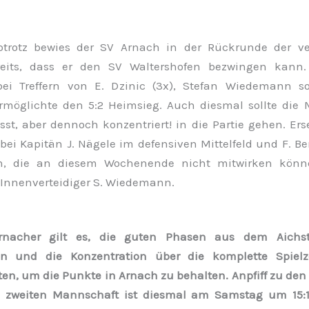
totrotz bewies der SV Arnach in der Rückrunde der v
reits, dass er den SV Waltershofen bezwingen kann.
bei Treffern von E. Dzinic (3x), Stefan Wiedemann 
ermöglichte den 5:2 Heimsieg. Auch diesmal sollte die
sst, aber dennoch konzentriert! in die Partie gehen. Ers
ei Kapitän J. Nägele im defensiven Mittelfeld und F. Ber
, die an diesem Wochenende nicht mitwirken könn
t Innenverteidiger S. Wiedemann.
rnacher
gilt es, die guten Phasen aus dem Aichste
n und die Konzentration über die komplette Spielz
en, um die Punkte in Arnach zu behalten. Anpfiff zu den 
d zweiten Mannschaft ist diesmal am Samstag um 15:1