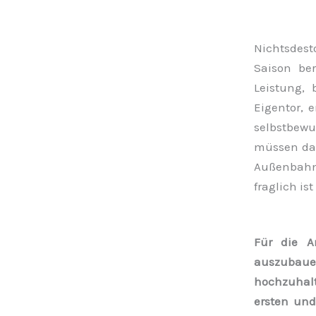
Nichtsdes
Saison be
Leistung, 
Eigentor, 
selbstbewu
müssen dab
Außenbahn
fraglich is
Für die A
auszubaue
hochzuhalt
ersten un