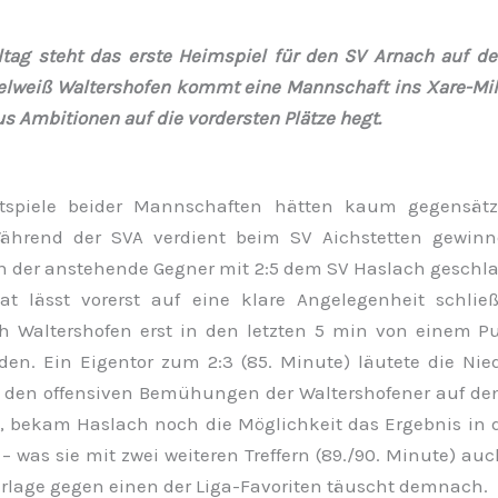
ltag steht das erste Heimspiel für den SV Arnach auf de
lweiß Waltershofen kommt eine Mannschaft ins Xare-Mill
s Ambitionen auf die vordersten Plätze hegt.
ktspiele beider Mannschaften hätten kaum gegensätzl
ährend der SVA verdient beim SV Aichstetten gewinn
h der anstehende Gegner mit 2:5 dem SV Haslach geschl
at lässt vorerst auf eine klare Angelegenheit schlie
h Waltershofen erst in den letzten 5 min von einem 
den. Ein Eigentor zum 2:3 (85. Minute) läutete die Nied
 den offensiven Bemühungen der Waltershofener auf de
, bekam Haslach noch die Möglichkeit das Ergebnis in 
 was sie mit zwei weiteren Treffern (89./90. Minute) auc
rlage gegen einen der Liga-Favoriten täuscht demnach.