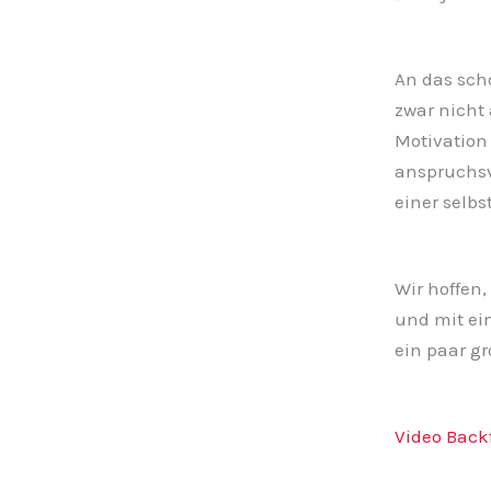
An das sch
zwar nicht 
Motivation
anspruchsv
einer selb
Wir hoffen
und mit ei
ein paar g
Video Backf