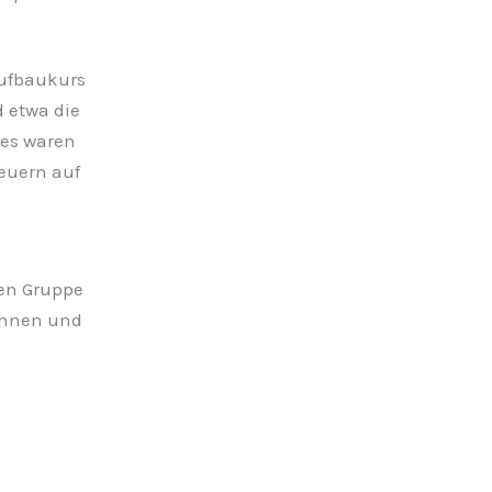
Aufbaukurs
d etwa die
ses waren
euern auf
nen Gruppe
önnen und