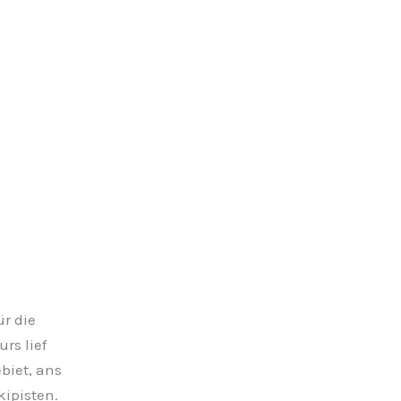
ür die
rs lief
biet, ans
ipisten.