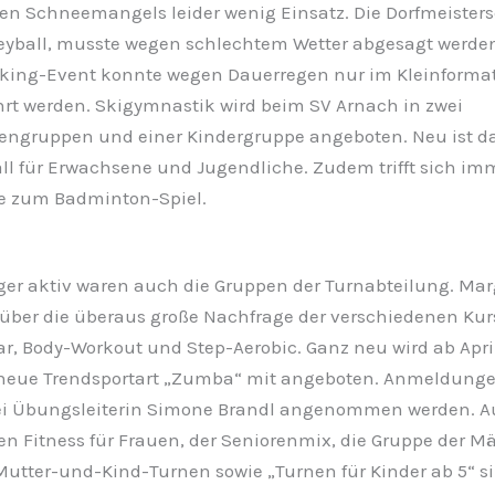
en Schneemangels leider wenig Einsatz. Die Dorfmeisters
eyball, musste wegen schlechtem Wetter abgesagt werde
king-Event konnte wegen Dauerregen nur im Kleinforma
rt werden. Skigymnastik wird beim SV Arnach in zwei
ngruppen und einer Kindergruppe angeboten. Neu ist d
all für Erwachsene und Jugendliche. Zudem trifft sich imm
e zum Badminton-Spiel.
ger aktiv waren auch die Gruppen der Turnabteilung. Mar
h über die überaus große Nachfrage der verschiedenen Ku
ar, Body-Workout und Step-Aerobic. Ganz neu wird ab Apri
 neue Trendsportart „Zumba“ mit angeboten. Anmeldung
bei Übungsleiterin Simone Brandl angenommen werden. A
en Fitness für Frauen, der Seniorenmix, die Gruppe der M
utter-und-Kind-Turnen sowie „Turnen für Kinder ab 5“ si