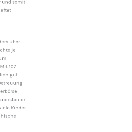
r und somit
aftet
ders über
chte je
zum
 Mit 107
lich gut
 Betreuung
derbörse
Barensteiner
iele Kinder
phische