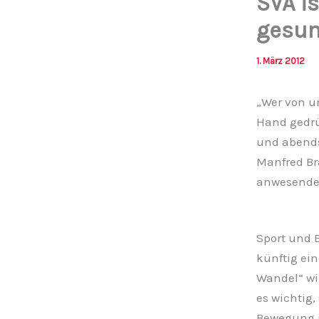
SVA is
gesu
1. März 2012
„Wer von u
Hand gedr
und abends 
Manfred Br
anwesende
Sport und 
künftig ein
Wandel“ wi
es wichtig,
Bewegung i