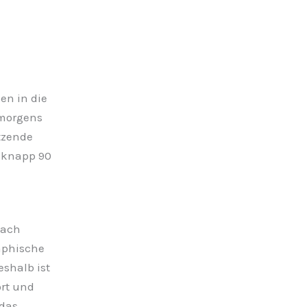
en in die
morgens
itzende
 knapp 90
nach
raphische
shalb ist
ort und
das