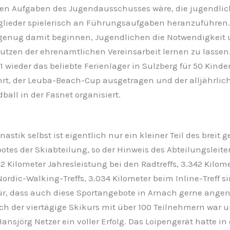
gen Aufgaben des Jugendausschusses wäre, die jugendli
glieder spielerisch an Führungsaufgaben heranzuführe
 genug damit beginnen, Jugendlichen die Notwendigkeit
Nutzen der ehrenamtlichen Vereinsarbeit lernen zu lassen
1 wieder das beliebte Ferienlager in Sulzberg für 50 Kinde
rt, der Leuba-Beach-Cup ausgetragen und der alljährlich
all in der Fasnet organisiert.
astik selbst ist eigentlich nur ein kleiner Teil des breit 
tes der Skiabteilung, so der Hinweis des Abteilungsleite
2 Kilometer Jahresleistung bei den Radtreffs, 3.342 Kilom
ordic-Walking-Treffs, 3.034 Kilometer beim Inline-Treff si
ür, dass auch diese Sportangebote in Arnach gerne an
h der viertägige Skikurs mit über 100 Teilnehmern war u
ansjörg Netzer ein voller Erfolg. Das Loipengerät hatte i