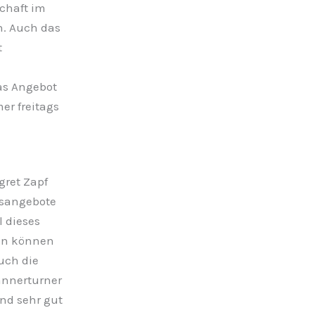
chaft im
n. Auch das
t
as Angebot
er freitags
gret Zapf
rsangebote
l dieses
en können
uch die
ännerturner
nd sehr gut