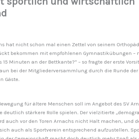
t sportlich und wirtschaftlich
nd
ns hat nicht schon mal einen Zettel von seinem Orthopäd
ückt bekommen mit empfohlenen Gymnastikübungen – 
15 Minuten an der Bettkante?“ – so fragte der erste Vors
aun bei der Mitgliederversammlung durch die Runde der
n Gäste.
Bewegung für ältere Menschen soll im Angebot des SV Ar
e deutlich stärkere Rolle spielen. Der vielzitierte „demog
rd auch vor den Toren Arnachs nicht Halt machen, und de
 sich auch als Sportverein entsprechend aufzustellen. Sp
n der Gemeinschaft macht doch deutlich mehr Spaß als 