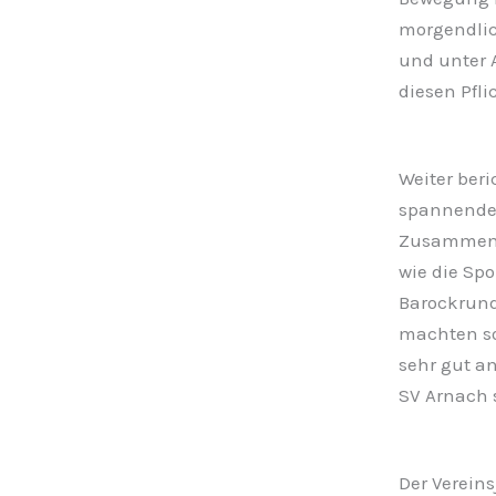
morgendlic
und unter A
diesen Pfl
Weiter ber
spannenden 
Zusammenar
wie die Spo
Barockrundf
machten so
sehr gut a
SV Arnach 
Der Vereins