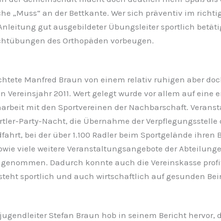
he „Muss“ an der Bettkante. Wer sich präventiv im richt
nleitung gut ausgebildeter Übungsleiter sportlich betäti
ichtübungen des Orthopäden vorbeugen.
ichtete Manfred Braun von einem relativ ruhigen aber do
Vereinsjahr 2011. Wert gelegt wurde vor allem auf eine 
beit mit den Sportvereinen der Nachbarschaft. Verans
rtler-Party-Nacht, die Übernahme der Verpflegungsstelle 
ahrt, bei der über 1.100 Radler beim Sportgelände ihren
wie viele weitere Veranstaltungsangebote der Abteilung
ngenommen. Dadurch konnte auch die Vereinskasse profit
steht sportlich und auch wirtschaftlich auf gesunden Bei
jugendleiter Stefan Braun hob in seinem Bericht hervor, d