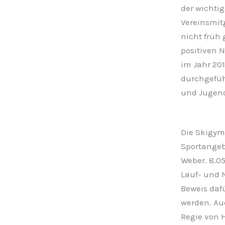
der wichti
Vereinsmit
nicht früh
positiven 
im Jahr 201
durchgefüh
und Jugendb
Die Skigymn
Sportangebo
Weber. 8.05
Lauf- und N
Beweis daf
werden. Auc
Regie von H