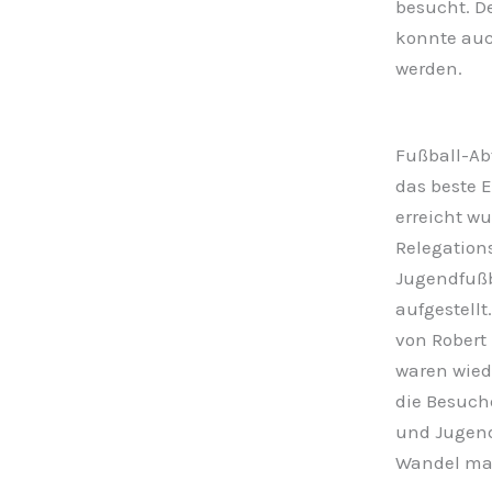
besucht. D
konnte auch
werden.
Fußball-Abt
das beste E
erreicht wu
Relegations
Jugendfußb
aufgestell
von Robert 
waren wiede
die Besuch
und Jugend
Wandel mac