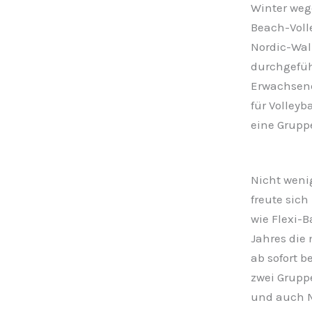
Winter weg
Beach-Voll
Nordic-Wal
durchgefüh
Erwachsene
für Volleyb
eine Grupp
Nicht weni
freute sic
wie Flexi-B
Jahres die
ab sofort 
zwei Grupp
und auch M