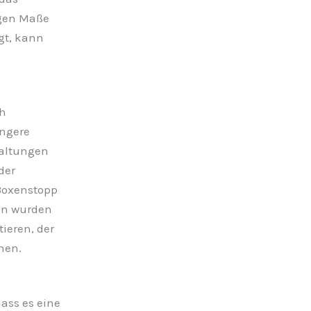
igen Maße
gt, kann
ch
engere
taltungen
der
 Boxenstopp
en wurden
ieren, der
nen.
ass es eine