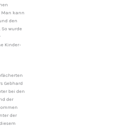
chen
n. Man kann
 und den
. So wurde
r
e Kinder-
gefächerten
rs Gebhard
eter bei den
nd der
genommen
nter der
n diesem