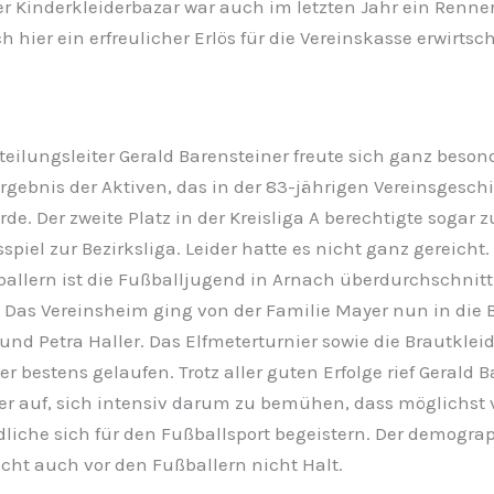
er Kinderkleiderbazar war auch im letzten Jahr ein Renne
 hier ein erfreulicher Erlös für die Vereinskasse erwirtsch
eilungsleiter Gerald Barensteiner freute sich ganz beson
rgebnis der Aktiven, das in der 83-jährigen Vereinsgeschi
rde. Der zweite Platz in der Kreisliga A berechtigte sogar 
spiel zur Bezirksliga. Leider hatte es nicht ganz gereicht.
allern ist die Fußballjugend in Arnach überdurchschnitt
t. Das Vereinsheim ging von der Familie Mayer nun in die
und Petra Haller. Das Elfmeterturnier sowie die Brautklei
r bestens gelaufen. Trotz aller guten Erfolge rief Gerald 
er auf, sich intensiv darum zu bemühen, dass möglichst v
liche sich für den Fußballsport begeistern. Der demogra
ht auch vor den Fußballern nicht Halt.