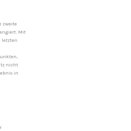
 zweite
ngiert. Mit
 letzten
unkten,
tz nicht
lebnis in
r