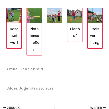
Dose
Pisto
Eierla
Preis
nweit
lensc
uf
verlei
wurf
hieße
hung
n
Artikel: Lea Schmid
Bilder: Jugendausschuss
ZURÜCK
WEITER