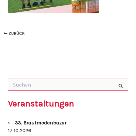
ZURÜCK
S
u
c
h
Veranstaltungen
e
n
n
33. Brautmodenbazar
a
c
17.10.2026
h