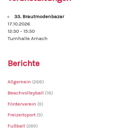
n
n
33. Brautmodenbazar
a
c
17.10.2026
h
12:30 - 15:30
:
Turnhalle Arnach
Berichte
Allgemein
(268)
Beachvolleyball
(18)
Förderverein
(9)
Freizeitsport
(9)
Fußball
(289)