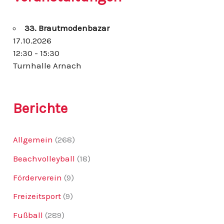
n
n
33. Brautmodenbazar
a
c
17.10.2026
h
12:30 - 15:30
:
Turnhalle Arnach
Berichte
Allgemein
(268)
Beachvolleyball
(18)
Förderverein
(9)
Freizeitsport
(9)
Fußball
(289)