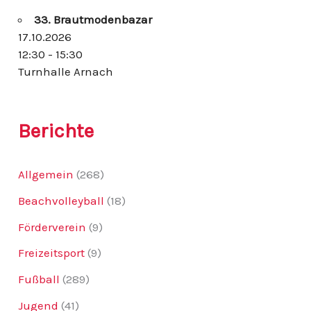
n
33. Brautmodenbazar
a
c
17.10.2026
h
12:30 - 15:30
:
Turnhalle Arnach
Berichte
Allgemein
(268)
Beachvolleyball
(18)
Förderverein
(9)
Freizeitsport
(9)
Fußball
(289)
Jugend
(41)