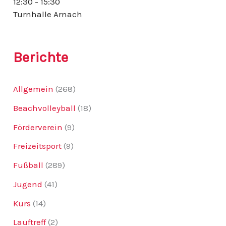
12:30 - 15:30
:
Turnhalle Arnach
Berichte
Allgemein
(268)
Beachvolleyball
(18)
Förderverein
(9)
Freizeitsport
(9)
Fußball
(289)
Jugend
(41)
Kurs
(14)
Lauftreff
(2)