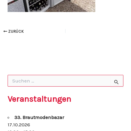
ZURÜCK
S
u
c
h
Veranstaltungen
e
n
n
33. Brautmodenbazar
a
c
17.10.2026
h