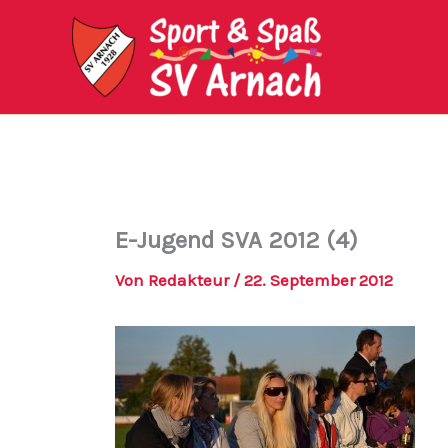
Zum
Inhalt
springen
E-Jugend SVA 2012 (4)
Von
Redakteur
/
22. September 2012