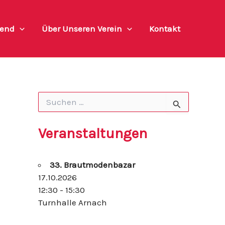
end
Über Unseren Verein
Kontakt
S
u
c
h
Veranstaltungen
e
n
n
33. Brautmodenbazar
a
c
17.10.2026
h
12:30 - 15:30
:
Turnhalle Arnach