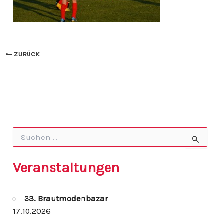
ZURÜCK
S
u
c
h
Veranstaltungen
e
n
n
33. Brautmodenbazar
a
c
17.10.2026
h