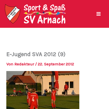
Zum
Inhalt
springen
E-Jugend SVA 2012 (9)
Von
Redakteur
/
22. September 2012