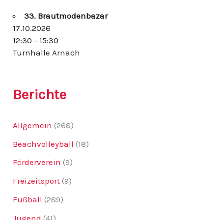
n
33. Brautmodenbazar
a
c
17.10.2026
h
12:30 - 15:30
:
Turnhalle Arnach
Berichte
Allgemein
(268)
Beachvolleyball
(18)
Förderverein
(9)
Freizeitsport
(9)
Fußball
(289)
Jugend
(41)