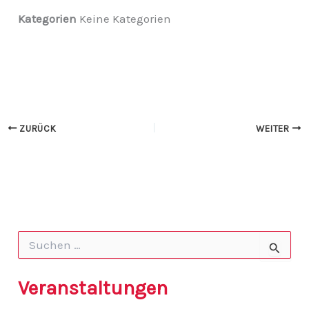
Kategorien
Keine Kategorien
ZURÜCK
WEITER
S
u
c
h
Veranstaltungen
e
n