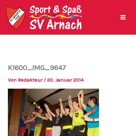
Zum
Inhalt
springen
K1600_IMG_9647
Von
Redakteur
/
20. Januar 2014