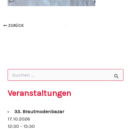
ZURÜCK
S
u
c
h
Veranstaltungen
e
n
n
33. Brautmodenbazar
a
c
17.10.2026
h
12:30 - 15:30
: