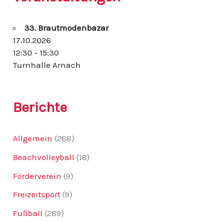
n
n
33. Brautmodenbazar
a
c
17.10.2026
h
12:30 - 15:30
:
Turnhalle Arnach
Berichte
Allgemein
(268)
Beachvolleyball
(18)
Förderverein
(9)
Freizeitsport
(9)
Fußball
(289)