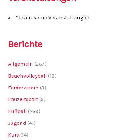
n
n
Derzeit keine Veranstaltungen
a
c
h
:
Berichte
Allgemein
(267)
Beachvolleyball
(18)
Förderverein
(9)
Freizeitsport
(9)
Fußball
(289)
Jugend
(41)
Kurs
(14)