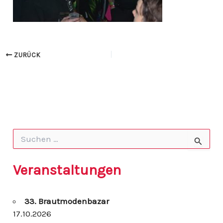
ZURÜCK
S
u
c
h
Veranstaltungen
e
n
n
33. Brautmodenbazar
a
c
17.10.2026
h