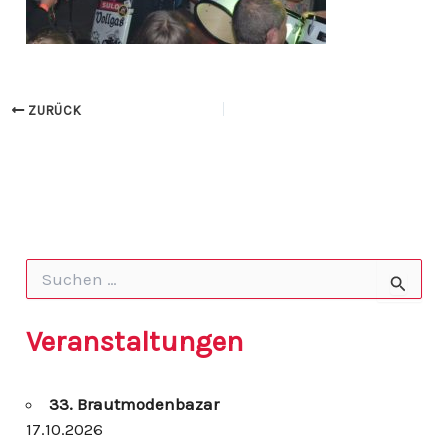
ZURÜCK
S
u
c
h
Veranstaltungen
e
n
n
33. Brautmodenbazar
a
c
17.10.2026
h