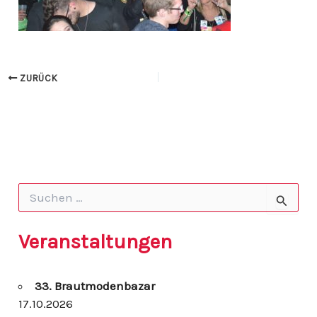
ZURÜCK
S
u
c
h
Veranstaltungen
e
n
n
33. Brautmodenbazar
a
c
17.10.2026
h