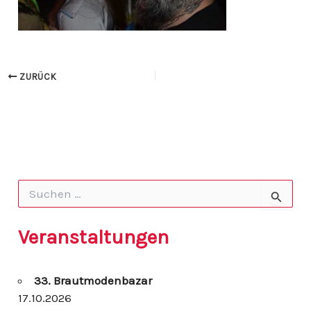
ZURÜCK
S
u
c
h
Veranstaltungen
e
n
n
33. Brautmodenbazar
a
c
17.10.2026
h