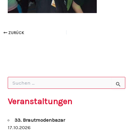
ZURÜCK
S
u
c
h
Veranstaltungen
e
n
n
33. Brautmodenbazar
a
c
17.10.2026
h