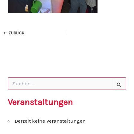
ZURÜCK
S
u
c
h
Veranstaltungen
e
n
n
Derzeit keine Veranstaltungen
a
c
h