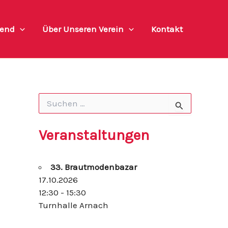
end
Über Unseren Verein
Kontakt
S
u
c
h
Veranstaltungen
e
n
n
33. Brautmodenbazar
a
c
17.10.2026
h
12:30 - 15:30
:
Turnhalle Arnach