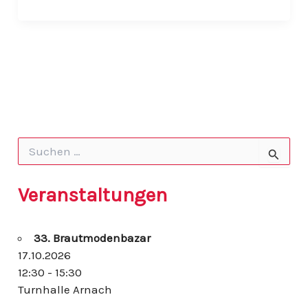
vom
Ferienlager
2022
S
u
c
h
Veranstaltungen
e
n
n
33. Brautmodenbazar
a
c
17.10.2026
h
12:30 - 15:30
:
Turnhalle Arnach