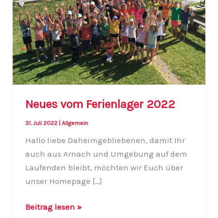
Neues vom Ferienlager 2022
31. Juli 2022
|
Allgemein
Hallo liebe Daheimgebliebenen, damit Ihr
auch aus Arnach und Umgebung auf dem
Laufenden bleibt, möchten wir Euch über
unser Homepage […]
Neues
Beitrag lesen »