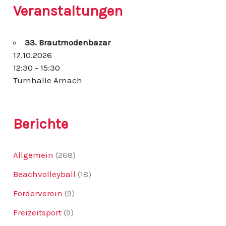
h
Veranstaltungen
e
n
n
33. Brautmodenbazar
a
c
17.10.2026
h
12:30 - 15:30
:
Turnhalle Arnach
Berichte
Allgemein
(268)
Beachvolleyball
(18)
Förderverein
(9)
Freizeitsport
(9)