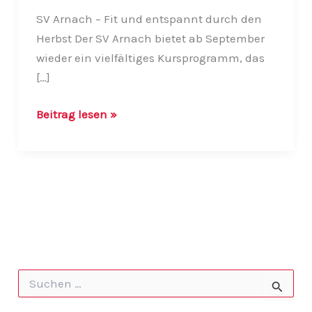
SV Arnach – Fit und entspannt durch den
Herbst Der SV Arnach bietet ab September
wieder ein vielfältiges Kursprogramm, das
[…]
Neue
Beitrag lesen »
Kurse
starten
ab
16.September
–
Brainkinetik,
Yoga,
Step
S
&
u
c
Bodyforming