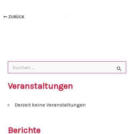
ZURÜCK
S
u
c
h
Veranstaltungen
e
n
n
Derzeit keine Veranstaltungen
a
c
h
:
Berichte