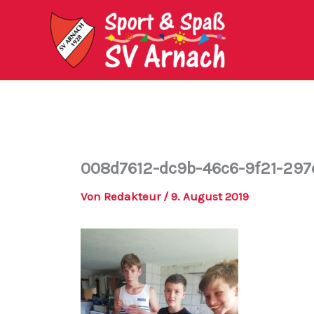
Zum
Inhalt
springen
008d7612-dc9b-46c6-9f21-297
Von
Redakteur
/
9. August 2019