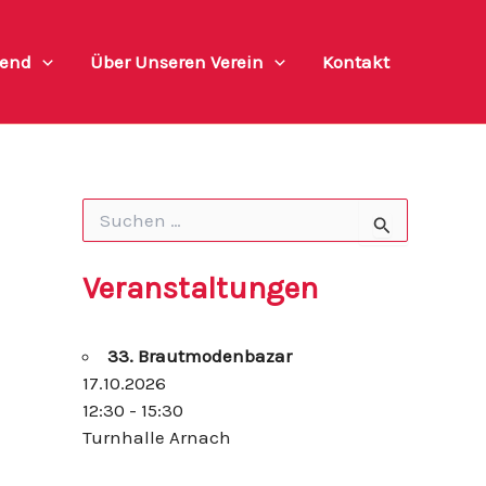
end
Über Unseren Verein
Kontakt
S
u
c
h
Veranstaltungen
e
n
n
33. Brautmodenbazar
a
c
17.10.2026
h
12:30 - 15:30
:
Turnhalle Arnach