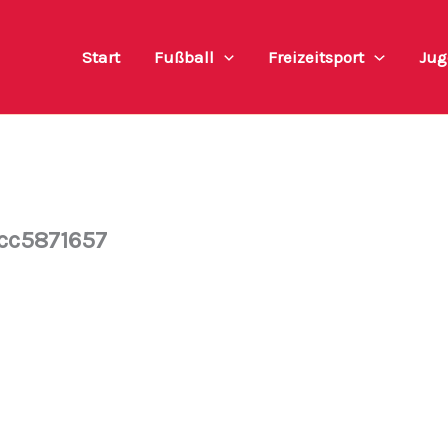
Start
Fußball
Freizeitsport
Jug
cc5871657