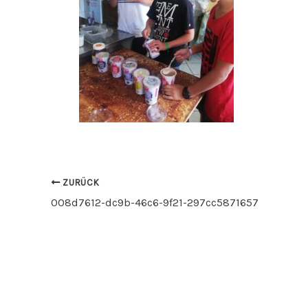
ZURÜCK
008d7612-dc9b-46c6-9f21-297cc5871657