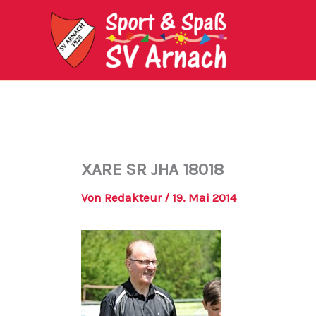
Zum
Inhalt
springen
XARE SR JHA 18018
Von
Redakteur
/
19. Mai 2014