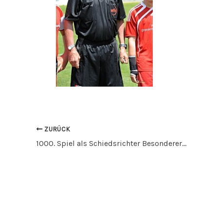
ZURÜCK
1000. Spiel als Schiedsrichter Besonderers Ereignis für SVA Urgestein Xare Miller