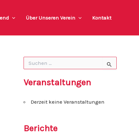
end
Über Unseren Verein
Kontakt
S
u
c
h
Veranstaltungen
e
n
n
Derzeit keine Veranstaltungen
a
c
h
:
Berichte