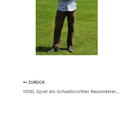
ZURÜCK
1000. Spiel als Schiedsrichter Besonderers Ereignis für SVA Urgestein Xare Miller