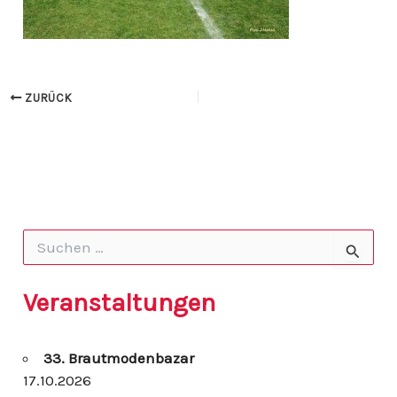
ZURÜCK
S
u
c
h
Veranstaltungen
e
n
n
33. Brautmodenbazar
a
c
17.10.2026
h