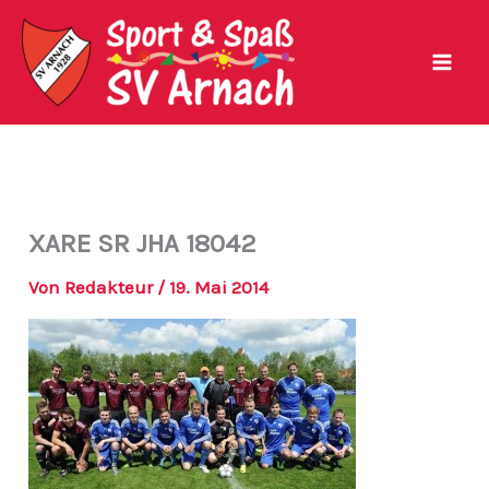
Zum
Inhalt
springen
XARE SR JHA 18042
Von
Redakteur
/
19. Mai 2014