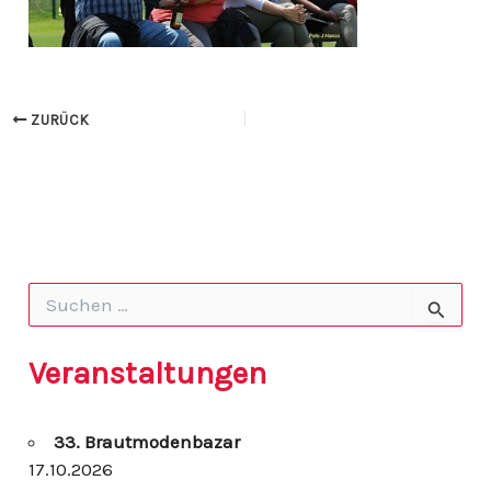
ZURÜCK
S
u
c
h
Veranstaltungen
e
n
n
33. Brautmodenbazar
a
c
17.10.2026
h