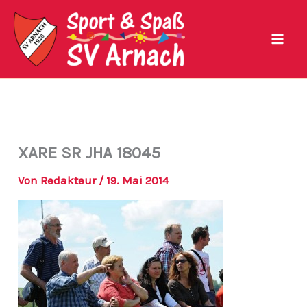
Zum
Inhalt
springen
XARE SR JHA 18045
Von
Redakteur
/
19. Mai 2014