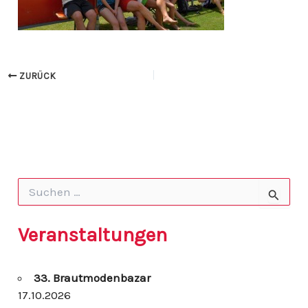
ZURÜCK
S
u
c
h
Veranstaltungen
e
n
n
33. Brautmodenbazar
a
c
17.10.2026
h