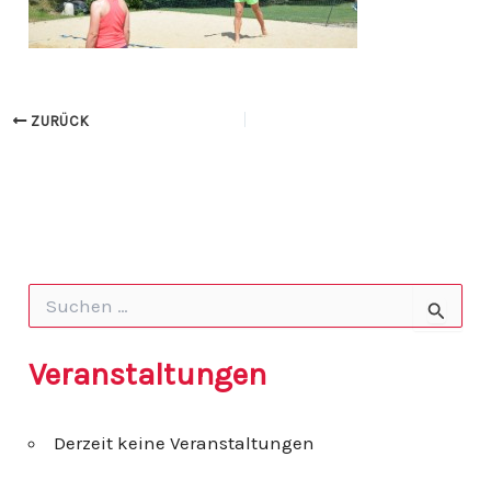
ZURÜCK
S
u
c
h
Veranstaltungen
e
n
n
Derzeit keine Veranstaltungen
a
c
h