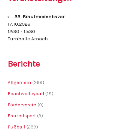
n
n
33. Brautmodenbazar
a
c
17.10.2026
h
12:30 - 15:30
:
Turnhalle Arnach
Berichte
Allgemein
(268)
Beachvolleyball
(18)
Förderverein
(9)
Freizeitsport
(9)
Fußball
(289)