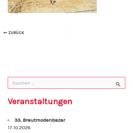
ZURÜCK
S
u
c
h
Veranstaltungen
e
n
n
33. Brautmodenbazar
a
c
17.10.2026
h