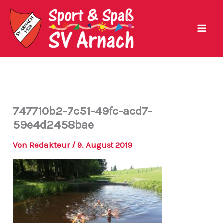
Zum
Inhalt
springen
747710b2-7c51-49fc-acd7-
59e4d2458bae
Von
Redakteur
/
9. August 2019