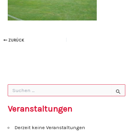
ZURÜCK
S
u
c
h
Veranstaltungen
e
n
n
Derzeit keine Veranstaltungen
a