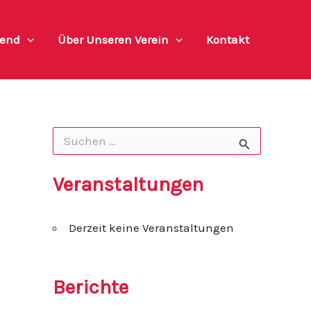
end
Über Unseren Verein
Kontakt
S
u
c
h
Veranstaltungen
e
n
n
Derzeit keine Veranstaltungen
a
c
h
:
Berichte