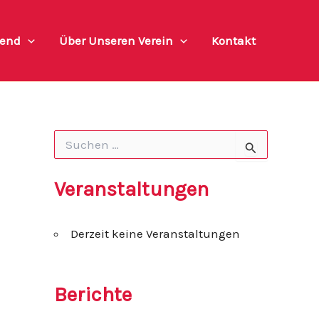
end
Über Unseren Verein
Kontakt
S
u
c
h
Veranstaltungen
e
n
n
Derzeit keine Veranstaltungen
a
c
h
:
Berichte