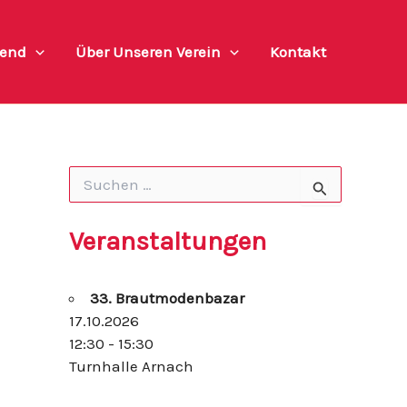
end
Über Unseren Verein
Kontakt
S
u
c
h
Veranstaltungen
e
n
n
33. Brautmodenbazar
a
c
17.10.2026
h
12:30 - 15:30
:
Turnhalle Arnach