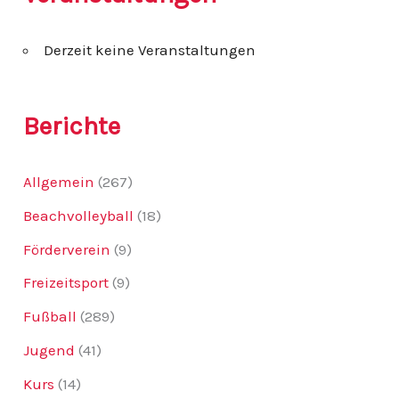
n
n
Derzeit keine Veranstaltungen
a
c
h
:
Berichte
Allgemein
(267)
Beachvolleyball
(18)
Förderverein
(9)
Freizeitsport
(9)
Fußball
(289)
Jugend
(41)
Kurs
(14)